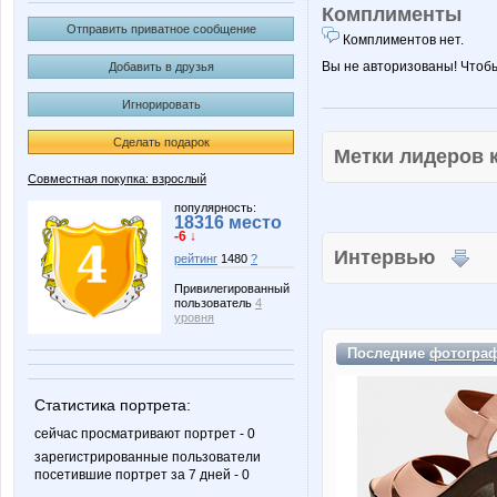
Комплименты
Отправить приватное сообщение
Комплиментов нет.
Вы не авторизованы! Чтоб
Добавить в друзья
Игнорировать
Сделать подарок
Метки лидеров
Совместная покупка: взрослый
популярность:
18316 место
-6 ↓
Интервью
рейтинг
1480
?
Привилегированный
пользователь
4
уровня
Последние
фотогра
Статистика портрета:
сейчас просматривают портрет - 0
зарегистрированные пользователи
посетившие портрет за 7 дней - 0