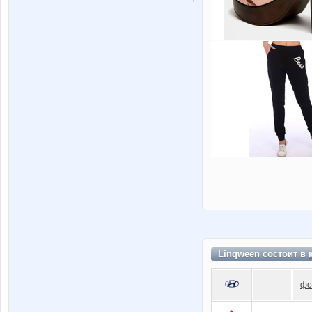
Linqween состоит в
фо