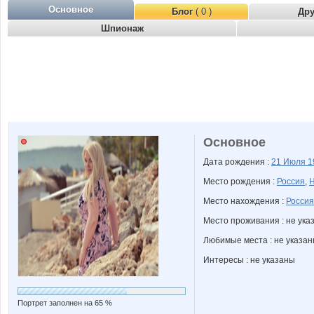
Основное
Блог
( 0 )
Др
Шпионаж
Основное
Дата рождения :
21 Июля
1
Место рождения :
Россия
,
Н
Место нахождения :
Россия
Место проживания : не ука
Любимые места : не указа
Интересы : не указаны
Портрет заполнен на 65 %